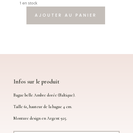
1 en stock
AJOUTER AU PANIER
quantité
de
Bague
Ambre
et
Argent
Infos sur le produit
Bague belle Ambre dorée (Baltique).
Taille 61, hauteur de la bague 4 cm.
Monture design en Argent 925.