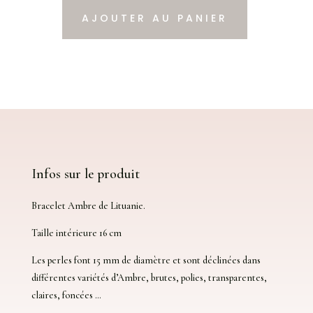
AJOUTER AU PANIER
quantité
de
Bracelet
Ambre
Infos sur le produit
Bracelet Ambre de Lituanie.
Taille intérieure 16 cm
Les perles font 15 mm de diamètre et sont déclinées dans
différentes variétés d’Ambre, brutes, polies, transparentes,
claires, foncées …