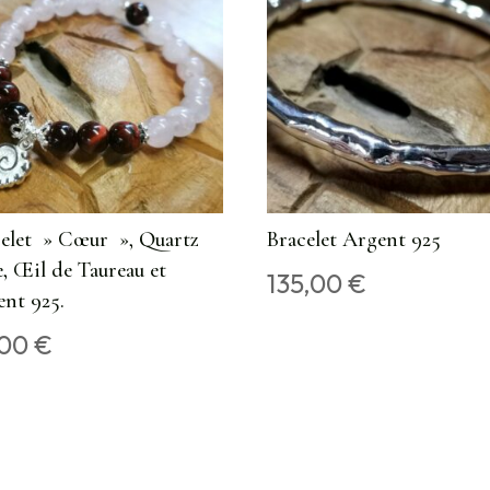
celet » Cœur », Quartz
Bracelet Argent 925
, Œil de Taureau et
135,00
€
nt 925.
,00
€