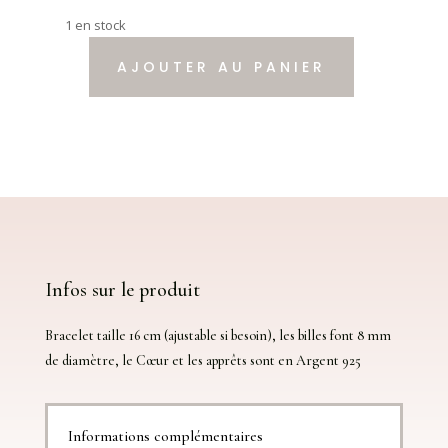
1 en stock
AJOUTER AU PANIER
quantité
de
Bracelet
''
Cœur
'',
Quartz
Rose,
Œil
de
Infos sur le produit
Taureau
et
Bracelet taille 16 cm (ajustable si besoin), les billes font 8 mm
Argent
de diamètre, le Cœur et les apprêts sont en Argent 925
925.
Informations complémentaires