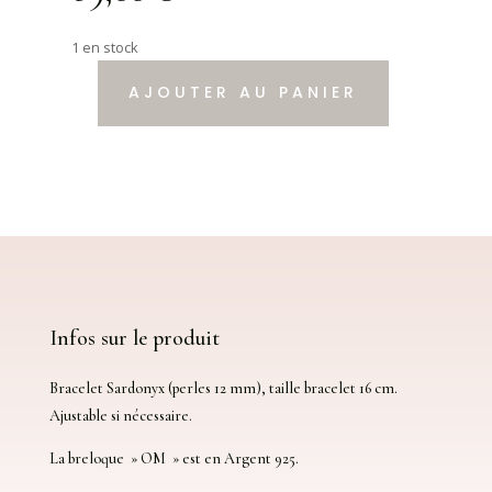
1 en stock
AJOUTER AU PANIER
quantité
de
Bracelet
''
OM
"
Sardonyx
et
Argent
925
Infos sur le produit
Bracelet Sardonyx (perles 12 mm), taille bracelet 16 cm.
Ajustable si nécessaire.
La breloque » OM » est en Argent 925.