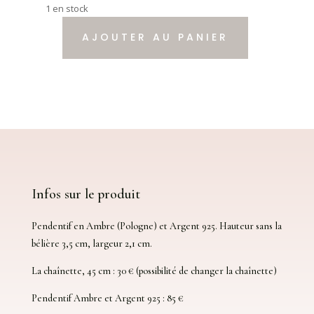
1 en stock
AJOUTER AU PANIER
quantité
de
Collier
Ambre
et
Argent
925
Infos sur le produit
Pendentif en Ambre (Pologne) et Argent 925. Hauteur sans la
bélière 3,5 cm, largeur 2,1 cm.
La chaînette, 45 cm : 30 € (possibilité de changer la chaînette)
Pendentif Ambre et Argent 925 : 85 €