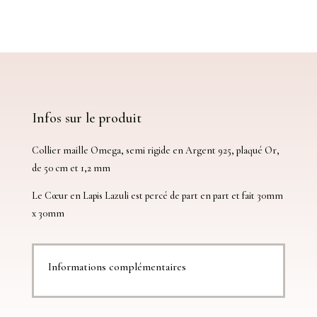
Collier
''
Cœur
''
en
Lapis
Lazuli
sur
Infos sur le produit
chaîne
Argent
Collier maille Omega, semi rigide en Argent 925, plaqué Or,
925
de 50 cm et 1,2 mm
Plaqué
or
Le Cœur en Lapis Lazuli est percé de part en part et fait 30mm
x 30mm
Informations complémentaires