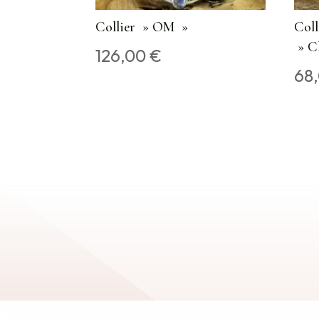
Collier » OM »
Coll
» Cl
126,00
€
68