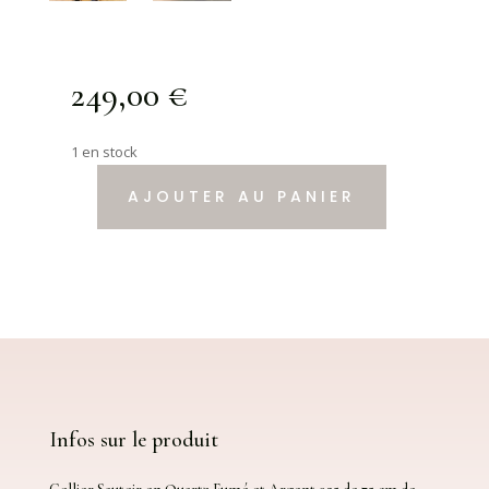
249,00
€
1 en stock
AJOUTER AU PANIER
quantité
de
Collier
Sautoir
en
Quartz
Fumé
et
Argent
925
Infos sur le produit