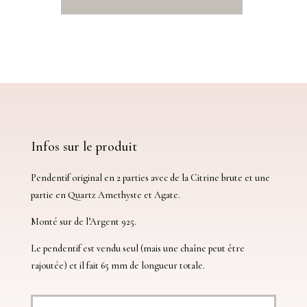
quantité
de
Pendentif
en
Citrine,
Amethyste
et
Argent
925
Infos sur le produit
Pendentif original en 2 parties avec de la Citrine brute et une
partie en Quartz Amethyste et Agate.
Monté sur de l’Argent 925.
Le pendentif est vendu seul (mais une chaîne peut être
rajoutée) et il fait 65 mm de longueur totale.