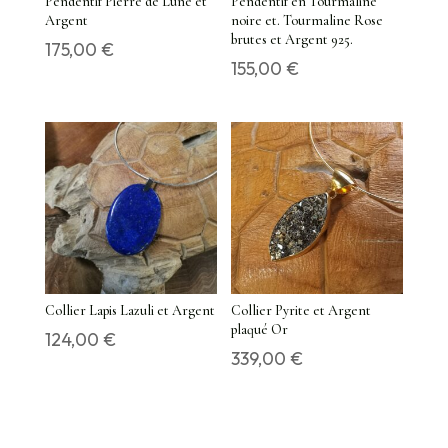
Pendentif Pierre de Lune et
Pendentif en Tourmaline
Argent
noire et. Tourmaline Rose
brutes et Argent 925.
175,00
€
155,00
€
Collier Lapis Lazuli et Argent
Collier Pyrite et Argent
plaqué Or
124,00
€
339,00
€