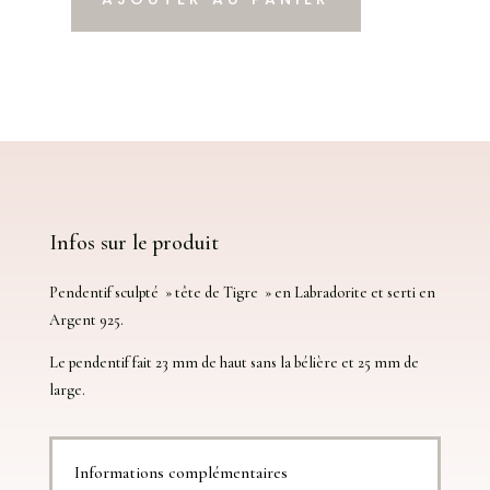
de
Tigre'',
en
Labradorite
et
Argent
925.
Infos sur le produit
Pendentif sculpté » tête de Tigre » en Labradorite et serti en
Argent 925.
Le pendentif fait 23 mm de haut sans la bélière et 25 mm de
large.
Informations complémentaires