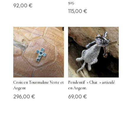
925.
92,00
€
115,00
€
Croix en Tourmaline Verte et
Pendentif » Chat » articulé
Argent
en Argent.
296,00
€
69,00
€