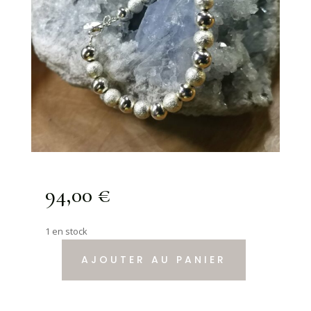
94,00
€
1 en stock
AJOUTER AU PANIER
quantité
de
Bracelet