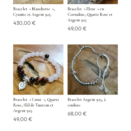
Bracelet » Manchette »,
Bracelet » Fleur » en
Cyanite et Argent 925.
Cornaline, Quartz Rose et
Argent 925
430,00
€
49,00
€
Bracelet » Cœur », Quartz
Bracelet Argent 925, à
Rose, Œil de Taureau et
coulisse.
Argent 925.
68,00
€
49,00
€