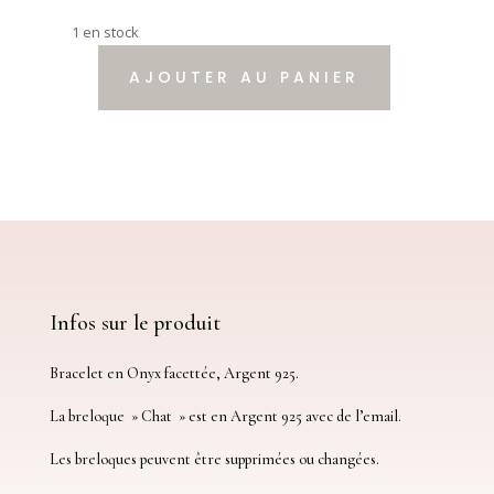
1 en stock
AJOUTER AU PANIER
quantité
de
Bracelet
Breloque
Pierres
et
Argent
925
Infos sur le produit
Bracelet en Onyx facettée, Argent 925.
La breloque » Chat » est en Argent 925 avec de l’email.
Les breloques peuvent être supprimées ou changées.