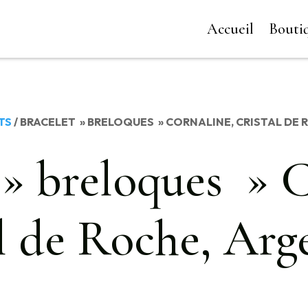
Accueil
Bouti
TS
/ BRACELET » BRELOQUES » CORNALINE, CRISTAL DE 
 » breloques » C
l de Roche, Arg