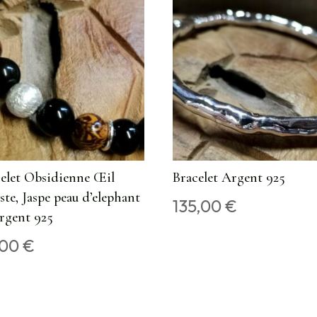
elet Obsidienne Œil
Bracelet Argent 925
ste, Jaspe peau d’elephant
135,00
€
rgent 925
,00
€