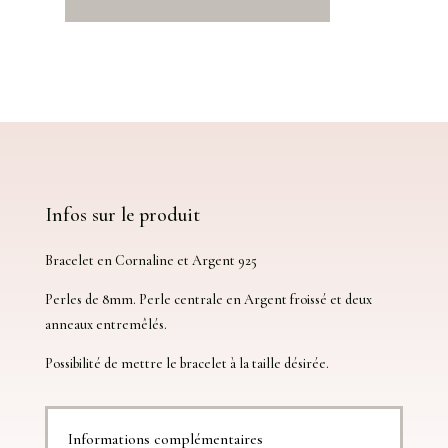
et
Argent
925
Infos sur le produit
Bracelet en Cornaline et Argent 925
Perles de 8mm. Perle centrale en Argent froissé et deux
anneaux entremêlés.
Possibilité de mettre le bracelet à la taille désirée.
Informations complémentaires